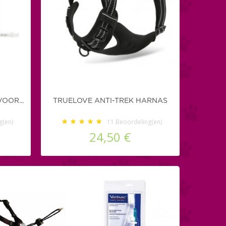
OOR...
TRUELOVE ANTI-TREK HARNAS
g(en)
11
Beoordeling(en)
24,50 €