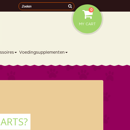
0
MY CART
ssoires
Voedingsupplementen
NARTS?