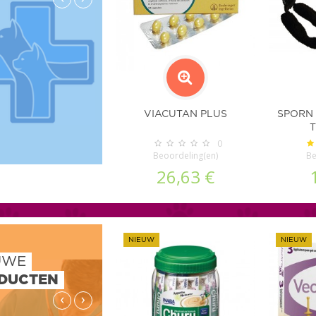
VIACUTAN PLUS
SPORN 
0
Beoordeling(en)
Be
26,63 €
NIEUW
NIEUW
UWE
DUCTEN
‹
›