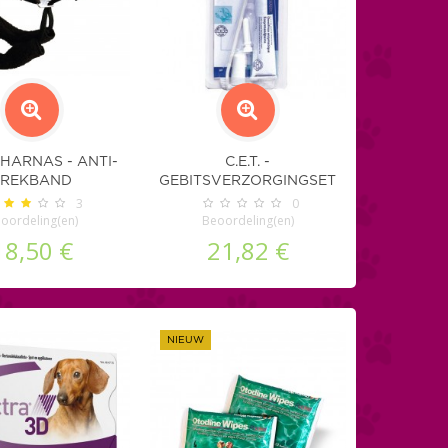
HARNAS - ANTI-
C.E.T. -
TREKBAND
GEBITSVERZORGINGSET
3
0
oordeling(en)
Beoordeling(en)
18,50 €
21,82 €
NIEUW