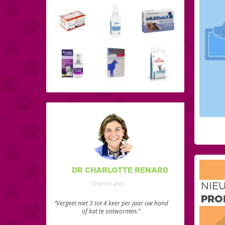
DR CHARLOTTE RENARD
Dierenarts
NIE
PRO
“Vergeet niet 3 tot 4 keer per jaar uw hond
of kat te ontwormen.”