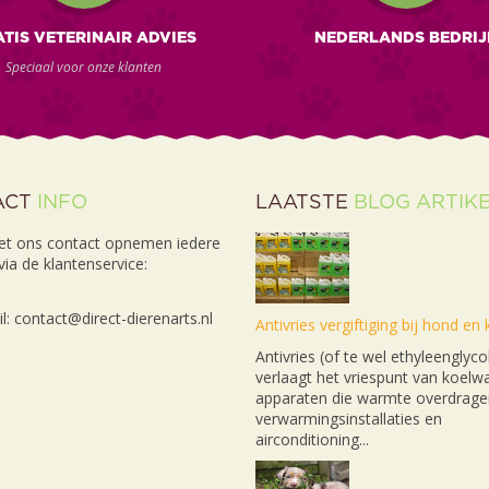
TIS VETERINAIR ADVIES
NEDERLANDS BEDRIJ
Speciaal voor onze klanten
ACT
INFO
LAATSTE
BLOG ARTIK
et ons contact opnemen iedere
ia de klantenservice:
l: contact@direct-dierenarts.nl
Antivries vergiftiging bij hond en 
Antivries (of te wel ethyleenglyco
verlaagt het vriespunt van koelwa
apparaten die warmte overdrage
verwarmingsinstallaties en
airconditioning...