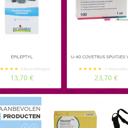
EPILEPTYL
U-40 COVETRUS SPUITJES V
6
Beoordeling(en)
11
Beoordelin
13,70 €
23,70 €
AANBEVOLEN
PRODUCTEN
‹
›