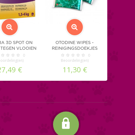
RA 3D SPOT ON
OTODINE WIPES -
 TEGEN VLOOIEN
REINIGINGSDOEKJES
EN TEKEN
VOOR DE OREN
0
0
oordeling(en)
Beoordeling(en)
27,49 €
11,30 €