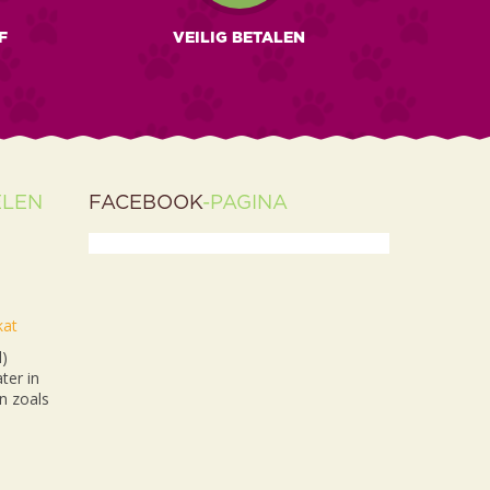
F
VEILIG BETALEN
ELEN
FACEBOOK
-PAGINA
kat
l)
ter in
n zoals