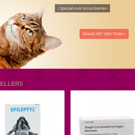
- Special voor onze klanten
- Gratis persoonlijke service
VRAAG HET ONS TEAM >
ELLERS