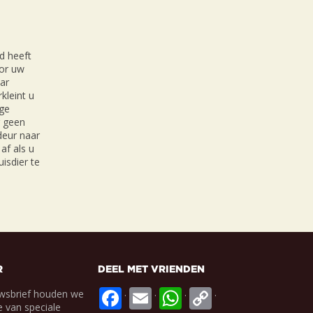
d heeft
oor uw
ar
kleint u
ige
r geen
 deur naar
af als u
isdier te
R
DEEL MET VRIENDEN
.
.
.
.
wsbrief houden we
 van speciale