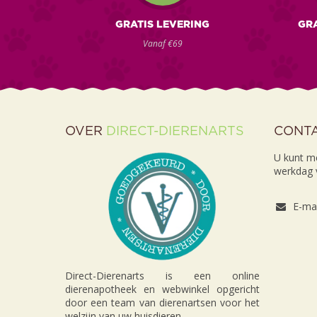
GRATIS LEVERING
GRA
Vanaf €69
OVER
DIRECT-DIERENARTS
CONT
U kunt m
werkdag v
E-mai
Direct-Dierenarts is een online
dierenapotheek en webwinkel opgericht
door een team van dierenartsen voor het
welzijn van uw huisdieren.