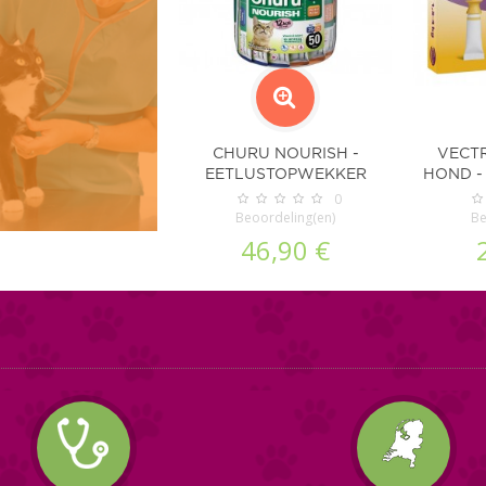
CHURU NOURISH -
VECT
EETLUSTOPWEKKER
HOND -
VOOR KATTEN
0
Beoordeling(en)
Be
46,90 €