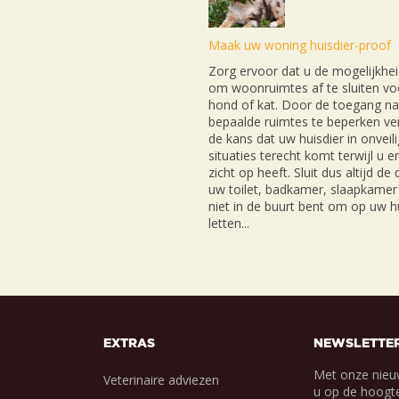
Maak uw woning huisdier-proof
Zorg ervoor dat u de mogelijkhei
om woonruimtes af te sluiten v
hond of kat. Door de toegang na
bepaalde ruimtes te beperken ver
de kans dat uw huisdier in onveil
situaties terecht komt terwijl u e
zicht op heeft. Sluit dus altijd de
uw toilet, badkamer, slaapkamer 
niet in de buurt bent om op uw hu
letten...
EXTRAS
NEWSLETTE
Met onze nieu
Veterinaire adviezen
u op de hoogte