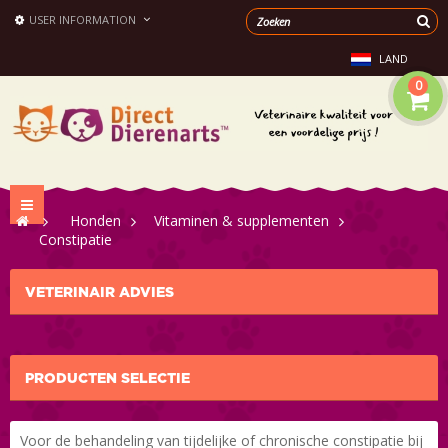
USER INFORMATION
LAND
0
Toggle
>
Honden
>
Vitaminen & supplementen
navigation
>
Constipatie
VETERINAIR ADVIES
PRODUCTEN SELECTIE
Voor de behandeling van tijdelijke of chronische constipatie bij