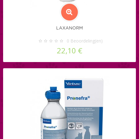
LAXANORM
0
Beoordeling(en)
22,10 €