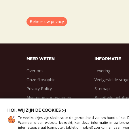
Beheer uw privacy
MEER WETEN
INFORMATIE
Over ons
Levering
Onze filosophie
Veelgestelde vrag
Privacy Policy
Sitemap
Algemene voorwaarden
Beveiligde betalin
HOI, WIJ ZIJN DE COOKIES :-)
Te veel koekjes zijn slecht voor de gezondheid van uw hond of kat
Copyright 2012-2026 Direct-Vet BV. All Rights Reserved
Wanneer u een website bezoekt, kan deze informatie in uw browse
internetapparaat (computer, tablet of mobiel) zou kunnen gaan, wor