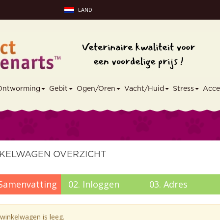
LAND
Ontworming
Gebit
Ogen/Oren
Vacht/Huid
Stress
Acce
KELWAGEN OVERZICHT
Samenvatting
02.
Inloggen
03.
Adres
winkelwagen is leeg.