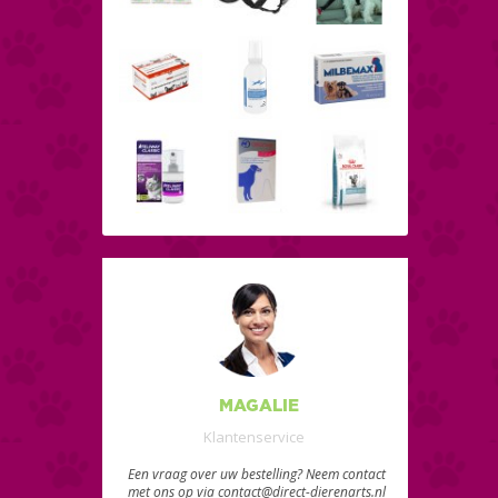
MAGALIE
Klantenservice
Een vraag over uw bestelling? Neem contact
met ons op via contact@direct-dierenarts.nl