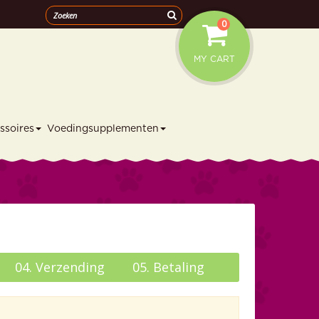
0
MY CART
ssoires
Voedingsupplementen
04.
Verzending
05.
Betaling