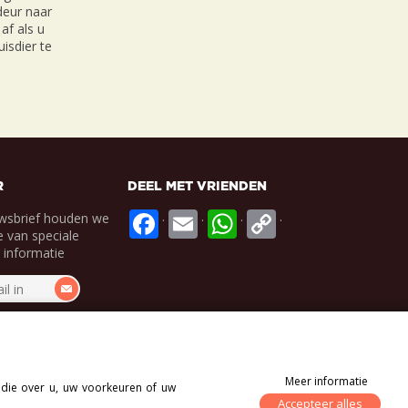
 deur naar
af als u
isdier te
R
DEEL MET VRIENDEN
.
.
.
.
wsbrief houden we
 van speciale
e informatie
Meer informatie
 die over u, uw voorkeuren of uw
Accepteer alles