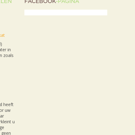
ELEN
FACEBOOK
-PAGINA
kat
l)
ter in
n zoals
d heeft
oor uw
ar
kleint u
ige
r geen