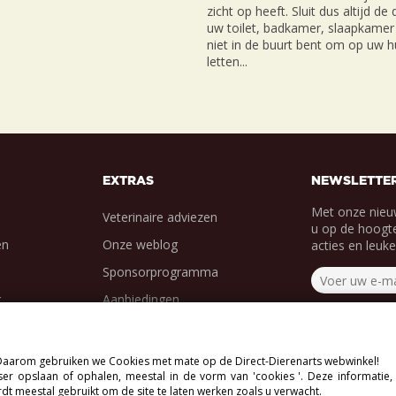
zicht op heeft. Sluit dus altijd de
uw toilet, badkamer, slaapkamer 
niet in de buurt bent om op uw hu
letten...
EXTRAS
NEWSLETTE
Met onze nieu
Veterinaire adviezen
u op de hoogte
en
Onze weblog
acties en leuk
Sponsorprogramma
g
Aanbiedingen
. Daarom gebruiken we Cookies met mate op de Direct-Dierenarts webwinkel!
.
r opslaan of ophalen, meestal in de vorm van 'cookies '. Deze informatie,
dt meestal gebruikt om de site te laten werken zoals u verwacht.