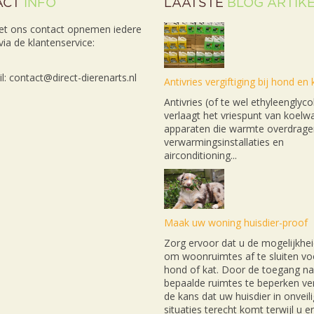
ACT
INFO
LAATSTE
BLOG ARTIK
et ons contact opnemen iedere
ia de klantenservice:
l: contact@direct-dierenarts.nl
Antivries vergiftiging bij hond en 
Antivries (of te wel ethyleenglyco
verlaagt het vriespunt van koelwa
apparaten die warmte overdrage
verwarmingsinstallaties en
airconditioning...
Maak uw woning huisdier-proof
Zorg ervoor dat u de mogelijkhei
om woonruimtes af te sluiten v
hond of kat. Door de toegang na
bepaalde ruimtes te beperken ver
de kans dat uw huisdier in onveil
situaties terecht komt terwijl u e