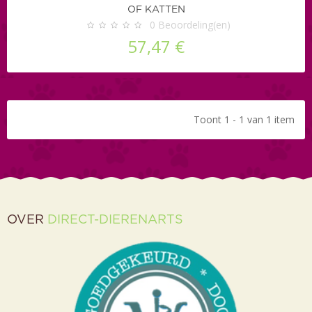
OF KATTEN
0
Beoordeling(en)
57,47 €
Toont 1 - 1 van 1 item
OVER
DIRECT-DIERENARTS