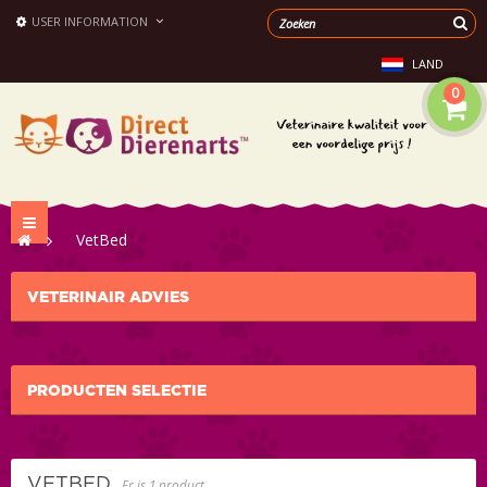
USER INFORMATION
LAND
0
Toggle
>
VetBed
navigation
VETERINAIR ADVIES
PRODUCTEN SELECTIE
VETBED
Er is 1 product.