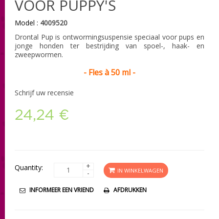
VOOR PUPPY'S
Model :
4009520
Drontal Pup is ontwormingsuspensie speciaal voor pups en
jonge honden ter bestrijding van spoel-, haak- en
zweepwormen.
- Fles à 50 ml -
Schrijf uw recensie
24,24 €
+
Quantity:
IN WINKELWAGEN
-
INFORMEER EEN VRIEND
AFDRUKKEN