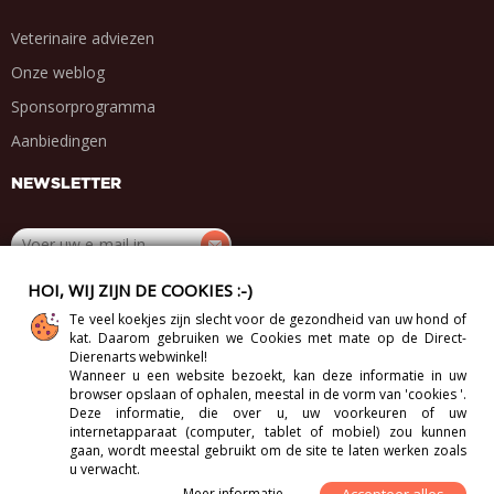
Veterinaire adviezen
Onze weblog
Sponsorprogramma
Aanbiedingen
NEWSLETTER
HOI, WIJ ZIJN DE COOKIES :-)
DEEL MET VRIENDEN
Te veel koekjes zijn slecht voor de gezondheid van uw hond of
.
.
.
.
kat. Daarom gebruiken we Cookies met mate op de Direct-
Dierenarts webwinkel!
Wanneer u een website bezoekt, kan deze informatie in uw
browser opslaan of ophalen, meestal in de vorm van 'cookies '.
Deze informatie, die over u, uw voorkeuren of uw
internetapparaat (computer, tablet of mobiel) zou kunnen
Copyright 2012-2026 Direct-Vet BV. All Rights Reserved.
gaan, wordt meestal gebruikt om de site te laten werken zoals
u verwacht.
Meer informatie