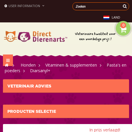
USER INFORMATION
LAND
0
Toggle
>
Honden
>
Vitaminen & supplementen
>
Pasta's en
navigation
poeders
>
Diarsanyl+
VETERINAIR ADVIES
PRODUCTEN SELECTIE
In prijs verlaagd!