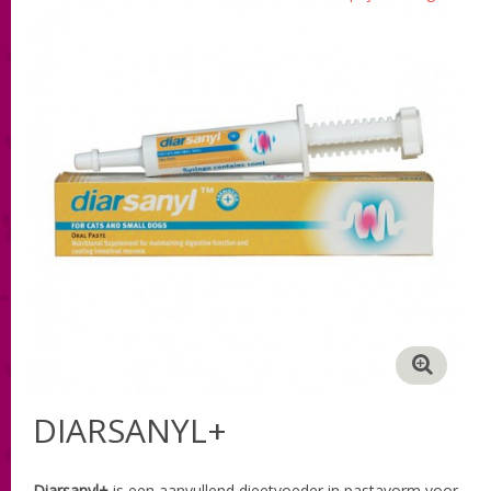
DIARSANYL+
Diarsanyl+
is een aanvullend dieetvoeder in pastavorm voor