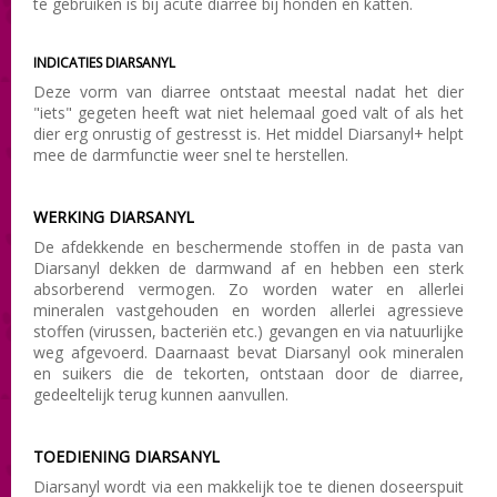
te gebruiken is bij acute diarree bij honden en katten.
INDICATIES DIARSANYL
Deze vorm van diarree ontstaat meestal nadat het dier
"iets" gegeten heeft wat niet helemaal goed valt of als het
dier erg onrustig of gestresst is. Het middel Diarsanyl+ helpt
mee de darmfunctie weer snel te herstellen.
WERKING DIARSANYL
De afdekkende en beschermende stoffen in de pasta van
Diarsanyl dekken de darmwand af en hebben een sterk
absorberend vermogen. Zo worden water en allerlei
mineralen vastgehouden en worden allerlei agressieve
stoffen (virussen, bacteriën etc.) gevangen en via natuurlijke
weg afgevoerd. Daarnaast bevat Diarsanyl ook mineralen
en suikers die de tekorten, ontstaan door de diarree,
gedeeltelijk terug kunnen aanvullen.
TOEDIENING DIARSANYL
Diarsanyl wordt via een makkelijk toe te dienen doseerspuit