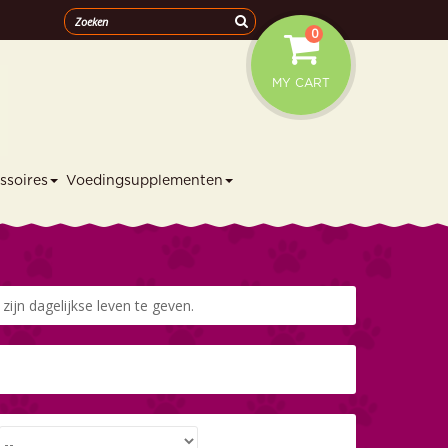
0
MY CART
ssoires
Voedingsupplementen
ijn dagelijkse leven te geven.