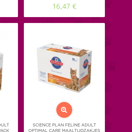
16,47 €
DULT
SCIENCE PLAN FELINE ADULT
PACK
OPTIMAL CARE MAALTIJDZAKJES