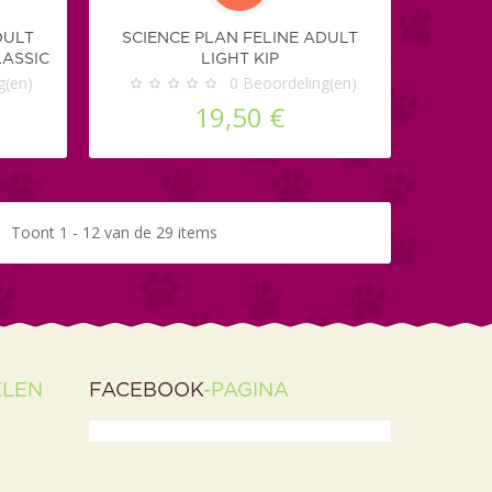
DULT
SCIENCE PLAN FELINE ADULT
LASSIC
LIGHT KIP
K
g(en)
0
Beoordeling(en)
19,50 €
Toont 1 - 12 van de 29 items
ELEN
FACEBOOK
-PAGINA