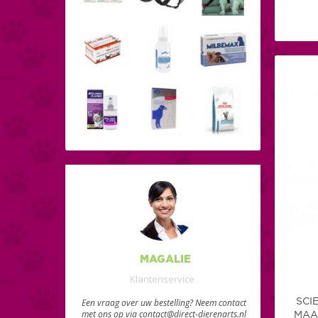
MAGALIE
Klantenservice
Een vraag over uw bestelling? Neem contact
SCI
met ons op via contact@direct-dierenarts.nl
MAA