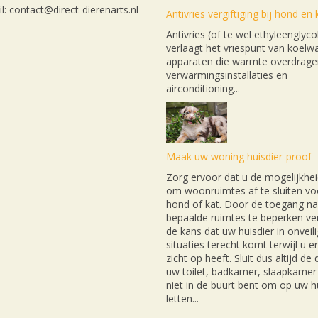
l: contact@direct-dierenarts.nl
Antivries vergiftiging bij hond en 
Antivries (of te wel ethyleenglyco
verlaagt het vriespunt van koelwa
apparaten die warmte overdrage
verwarmingsinstallaties en
airconditioning...
Maak uw woning huisdier-proof
Zorg ervoor dat u de mogelijkhei
om woonruimtes af te sluiten v
hond of kat. Door de toegang na
bepaalde ruimtes te beperken ver
de kans dat uw huisdier in onveil
situaties terecht komt terwijl u e
zicht op heeft. Sluit dus altijd de
uw toilet, badkamer, slaapkamer 
niet in de buurt bent om op uw hu
letten...