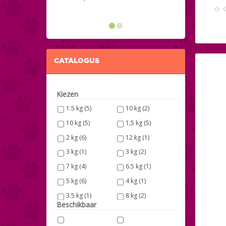
CATALOGUS
Kiezen
1.5 kg
(5)
10 kg
(2)
10 kg
(5)
1,5 kg
(5)
2 kg
(6)
12 kg
(1)
3 kg
(1)
3 kg
(2)
7 kg
(4)
6.5 kg
(1)
5 kg
(6)
4 kg
(1)
3.5 kg
(1)
8 kg
(2)
Beschikbaar
400 g
(4)
24 dozen à 85 g
(2)
5 kg
(1)