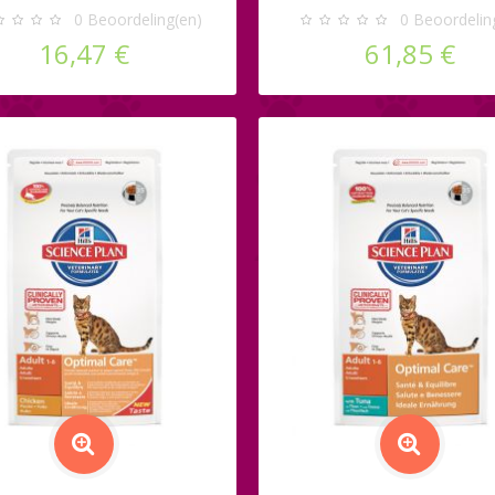
0
Beoordeling(en)
0
Beoordelin
16,47 €
61,85 €