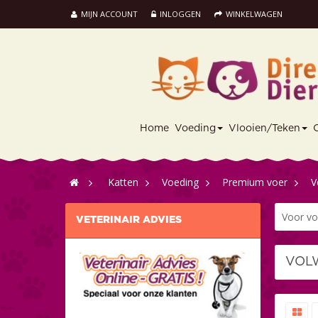
MIJN ACCOUNT
INLOGGEN
WINKELWAGEN
Home
Voeding
Vlooien/Teken
>
Katten
>
Voeding
>
Premium voer
>
V
Voor vo
VETERINAIR ADVIES
VOL