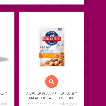
DULT
SCIENCE PLAN FELINE ADULT
MAALTIJDZAKJES MET KIP
g(en)
0
Beoordeling(en)