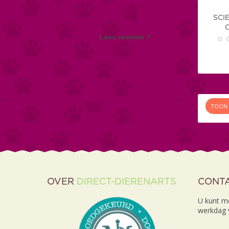
SCI
Lees reviews >
TOON 
OVER
DIRECT-DIERENARTS
CONT
U kunt m
werkdag v