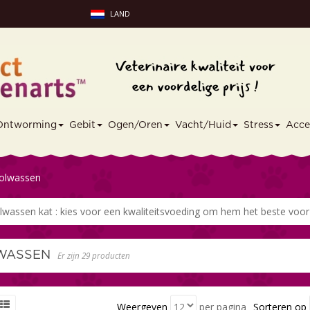
LAND
Ontworming
Gebit
Ogen/Oren
Vacht/Huid
Stress
Acce
olwassen
lwassen kat : kies voor een kwaliteitsvoeding om hem het beste voor z
WASSEN
Er zijn 29 producten
Weergeven
per pagina
Sorteren op