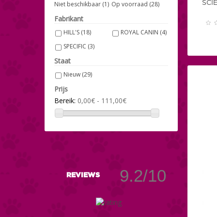
SCI
Niet beschikbaar
(1)
Op voorraad
(28)
1
(1)
12 x 85gr
(2)
Fabrikant
HILL'S
(18)
ROYAL CANIN
(4)
SPECIFIC
(3)
Staat
Nieuw
(29)
Prijs
Bereik:
0,00€ - 111,00€
9.2/10
REVIEWS