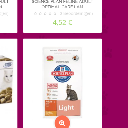
DULT
SCIENCE PLAN FELINE ADULT
N
OPTIMAL CARE LAM
g(en)
0
Beoordeling(en)
4,52 €