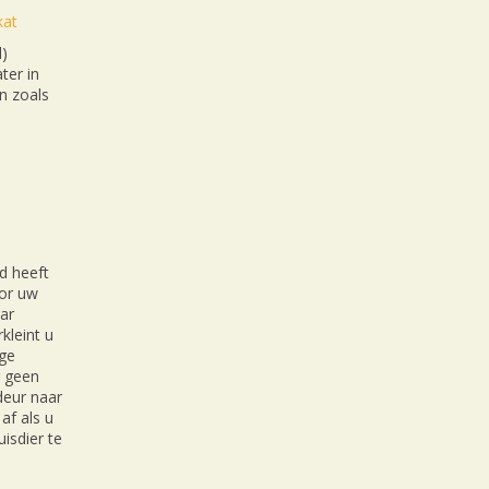
kat
l)
ter in
n zoals
d heeft
oor uw
ar
kleint u
ige
r geen
 deur naar
af als u
isdier te