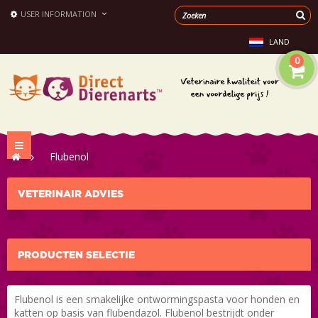
USER INFORMATION
LAND
0
Toggle
>
Flubenol
navigation
VETERINAIR ADVIES
PRODUCTEN SELECTIE
Flubenol is een smakelijke ontwormingspasta voor honden en
katten op basis van flubendazol. Flubenol bestrijdt onder