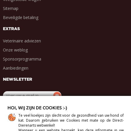
Sitemap
Beveiligde betaling
EXTRAS
Veterinaire adviezen
Onze weblog
Sponsorprogramma
Aanbiedingen
NEWSLETTER
HOI, WIJ ZIJN DE COOKIES :-)
DEEL MET VRIENDEN
Te veel koekjes zijn slecht voor de gezondheid van uw hond of
.
.
.
.
kat. Daarom gebruiken we Cookies met mate op de Direct-
Dierenarts webwinkel!
Wanneer u een website bezoekt, kan deze informatie in uw