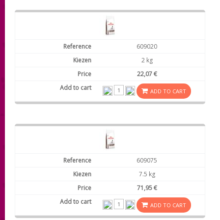
609020
2 kg
22,07 €
ADD TO CART
609075
7.5 kg
71,95 €
ADD TO CART