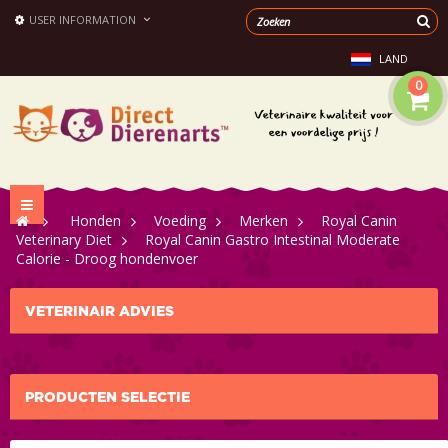
USER INFORMATION
LAND
0
Toggle
>
Honden
>
Voeding
>
Merken
>
Royal Canin
navigation
Veterinary Diet
>
Royal Canin Gastro Intestinal Moderate
Calorie - Droog hondenvoer
VETERINAIR ADVIES
PRODUCTEN SELECTIE