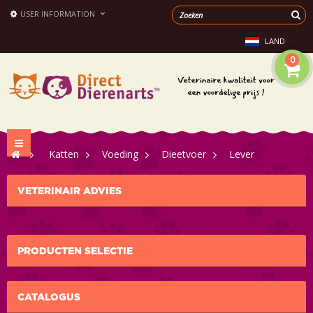
USER INFORMATION
LAND
0
Toggle
>
Katten
>
Voeding
>
Dieetvoer
>
Lever
navigation
VETERINAIR ADVIES
PRODUCTEN SELECTIE
CATALOGUS