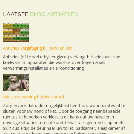
LAATSTE
BLOG ARTIKELEN
Antivries vergiftiging bij hond en kat
Antivries (of te wel ethyleenglycol) verlaagt het vriespunt van
koelwater in apparaten die warmte overdragen zoals
verwarmingsinstallaties en airconditioning...
Maak uw woning huisdier-proof
Zorg ervoor dat u de mogelijkheid heeft om woonruimtes af te
sluiten voor uw hond of kat. Door de toegang naar bepaalde
ruimtes te beperken verkleint u de kans dat uw huisdier in
onveilige situaties terecht komt terwijl u er geen zicht op heeft.
Sluit dus altijd de deur naar uw toilet, badkamer, slaapkamer af
als u niet in de buurt bent om op uw huisdier te letten...