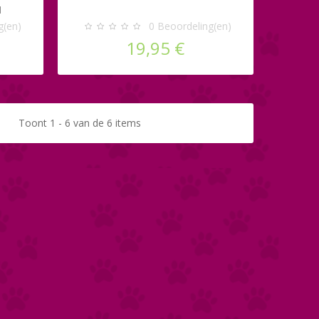
N
g(en)
0
Beoordeling(en)
19,95 €
Toont 1 - 6 van de 6 items