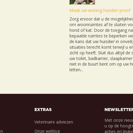
Maak uw woning huisdier-proof
Zorg ervoor dat u de mogelijkhei
om woonruimtes af te sluiten v
hond of kat. Door de toegang na
bepaalde ruimtes te beperken ver
de kans dat uw huisdier in onveil
situaties terecht komt terwijl u e
zicht op heeft. Sluit dus altijd de
uw toilet, badkamer, slaapkamer 
niet in de buurt bent om op uw hu
letten...
EXTRAS
NEWSLETTE
Met onze nieu
Veterinaire adviezen
u op de hoogte
en
Onze weblog
acties en leuk