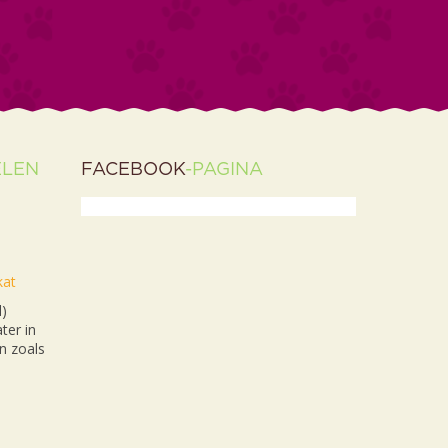
ELEN
FACEBOOK
-PAGINA
kat
l)
ter in
n zoals