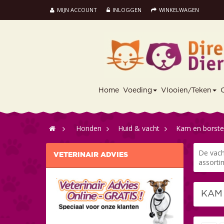
MIJN ACCOUNT
INLOGGEN
WINKELWAGEN
Home
Voeding
Vlooien/Teken
>
Honden
>
Huid & vacht
>
Kam en borste
De vach
VETERINAIR ADVIES
assortim
KAM