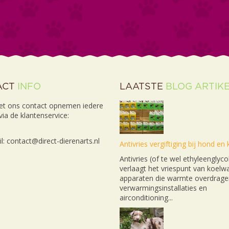
ACT
INFO
LAATSTE
BLOG ARTIK
et ons contact opnemen iedere
ia de klantenservice:
l: contact@direct-dierenarts.nl
Antivries vergiftiging bij hond en 
Antivries (of te wel ethyleenglyco
verlaagt het vriespunt van koelwa
apparaten die warmte overdrage
verwarmingsinstallaties en
airconditioning...