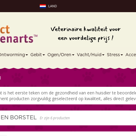
LAND
Ontworming
Gebit
Ogen/Oren
Vacht/Huid
Stress
Acce
l
t is het eerste teken om de gezondheid van een huisdier te beoordel
ent producten zorgvuldig geselecteerd op kwaliteit, alles direct geleve
 EN BORSTEL
Er zijn 6 producten