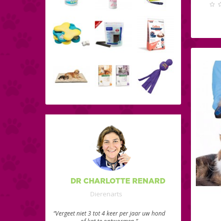
DR CHARLOTTE RENARD
Dierenarts
“Vergeet niet 3 tot 4 keer per jaar uw hond