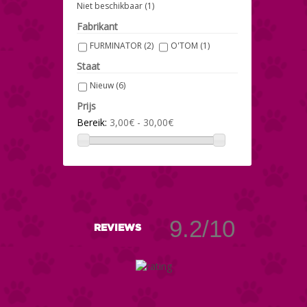
Niet beschikbaar
(1)
Maat L
(1)
Maat M
(1)
Fabrikant
Maat S
(1)
Maat XL
(1)
FURMINATOR
(2)
O'TOM
(1)
Maat XS
(1)
Maat XXS
(1)
Staat
Nieuw
(6)
Prijs
Bereik:
3,00€ - 30,00€
9.2/10
REVIEWS