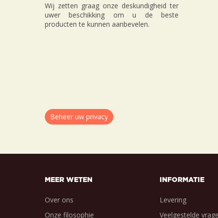
Wij zetten graag onze deskundigheid ter
uwer beschikking om u de beste
producten te kunnen aanbevelen.
Beheer uw privacy
MEER WETEN
INFORMATIE
Over ons
Levering
Onze filosophie
Veelgestelde vrag