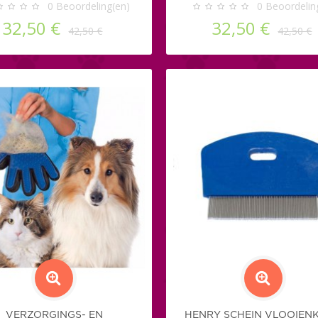
0
Beoordeling(en)
0
Beoordelin
32,50 €
32,50 €
42,50 €
42,50 €
VERZORGINGS- EN
HENRY SCHEIN VLOOIENK