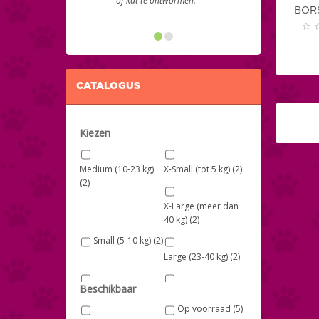
of kat te ontwormen.”
BOR
CATALOGUS
Kiezen
Medium (10-23 kg)
X-Small (tot 5 kg)
(2)
(2)
X-Large (meer dan
40 kg)
(2)
Small (5-10 kg)
(2)
Large (23-40 kg)
(2)
Beschikbaar
Vlooienkam zonder
Vlooienkam met
handvat
(1)
handvat
(1)
Op voorraad
(5)