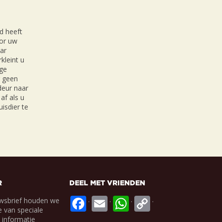
d heeft
oor uw
ar
kleint u
ige
r geen
 deur naar
af als u
isdier te
R
DEEL MET VRIENDEN
.
.
.
.
wsbrief houden we
 van speciale
e informatie