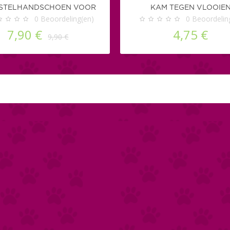
STELHANDSCHOEN VOOR
KAM TEGEN VLOOIE
HONDEN EN KATTEN
0
Beoordeling(en)
0
Beoordelin
7,90 €
4,75 €
9,90 €