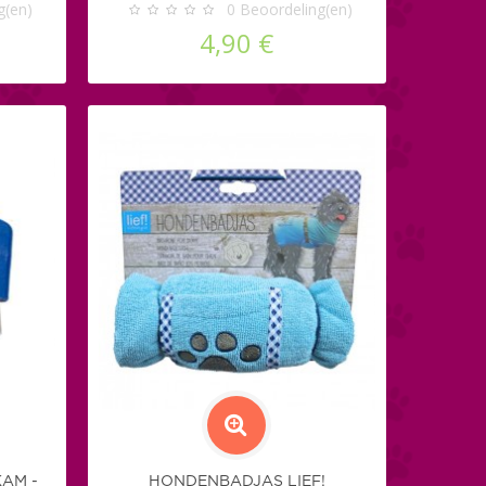
g(en)
0
Beoordeling(en)
4,90 €
AM -
HONDENBADJAS LIEF!