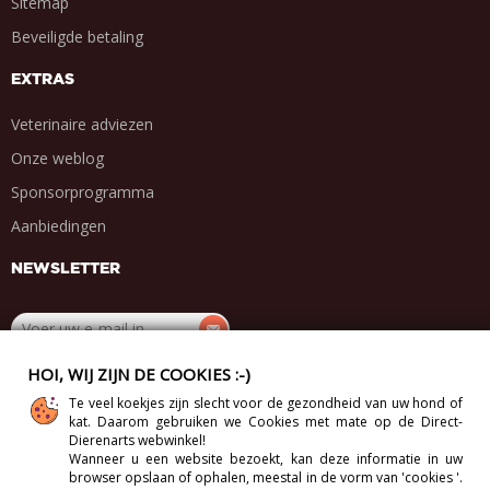
Sitemap
Beveiligde betaling
EXTRAS
Veterinaire adviezen
Onze weblog
Sponsorprogramma
Aanbiedingen
NEWSLETTER
HOI, WIJ ZIJN DE COOKIES :-)
DEEL MET VRIENDEN
Te veel koekjes zijn slecht voor de gezondheid van uw hond of
.
.
.
.
kat. Daarom gebruiken we Cookies met mate op de Direct-
Dierenarts webwinkel!
Wanneer u een website bezoekt, kan deze informatie in uw
browser opslaan of ophalen, meestal in de vorm van 'cookies '.