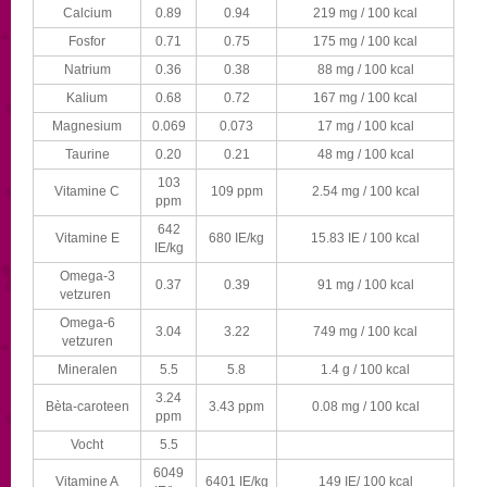
Calcium
0.89
0.94
219 mg / 100 kcal
Fosfor
0.71
0.75
175 mg / 100 kcal
Natrium
0.36
0.38
88 mg / 100 kcal
Kalium
0.68
0.72
167 mg / 100 kcal
Magnesium
0.069
0.073
17 mg / 100 kcal
Taurine
0.20
0.21
48 mg / 100 kcal
103
Vitamine C
109 ppm
2.54 mg / 100 kcal
ppm
642
Vitamine E
680 IE/kg
15.83 IE / 100 kcal
IE/kg
Omega-3
0.37
0.39
91 mg / 100 kcal
vetzuren
Omega-6
3.04
3.22
749 mg / 100 kcal
vetzuren
Mineralen
5.5
5.8
1.4 g / 100 kcal
3.24
Bèta-caroteen
3.43 ppm
0.08 mg / 100 kcal
ppm
Vocht
5.5
6049
Vitamine A
6401 IE/kg
149 IE/ 100 kcal