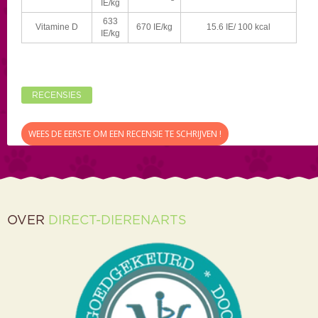
IE/kg
633
Vitamine D
670 IE/kg
15.6 IE/ 100 kcal
IE/kg
RECENSIES
WEES DE EERSTE OM EEN RECENSIE TE SCHRIJVEN !
OVER
DIRECT-DIERENARTS