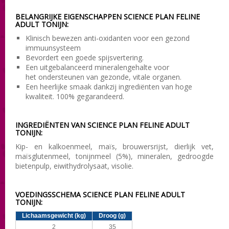
BELANGRIJKE
EIGENSCHAPPEN
SCIENCE PLAN FELINE
ADULT TONIJN:
Klinisch bewezen anti-oxidanten voor een gezond
immuunsysteem
Bevordert een goede spijsvertering.
Een uitgebalanceerd mineralengehalte voor
het ondersteunen van gezonde, vitale organen.
Een heerlijke smaak dankzij ingrediënten van hoge
kwaliteit.
100% gegarandeerd.
INGREDIËNTEN VAN SCIENCE PLAN FELINE ADULT
TONIJN:
Kip- en kalkoenmeel,
maïs, brouwersrijst, dierlijk vet,
maïsglutenmeel, tonijnmeel (5%), mineralen, gedroogde
bietenpulp, eiwithydrolysaat, visolie.
VOEDINGSSCHEMA SCIENCE PLAN FELINE ADULT
TONIJN:
Lichaamsgewicht (kg)
Droog (g)
2
35