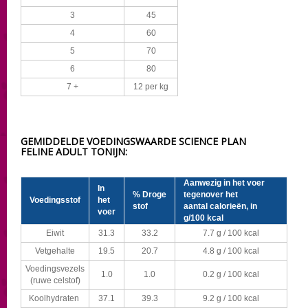
3
45
4
60
5
70
6
80
7 +
12 per kg
GEMIDDELDE VOEDINGSWAARDE SCIENCE PLAN
FELINE ADULT TONIJN:
Aanwezig in het voer
In
% Droge
tegenover het
Voedingsstof
het
stof
aantal calorieën, in
voer
g/100 kcal
Eiwit
31.3
33.2
7.7 g / 100 kcal
Vetgehalte
19.5
20.7
4.8 g / 100 kcal
Voedingsvezels
1.0
1.0
0.2 g / 100 kcal
(ruwe celstof)
Koolhydraten
37.1
39.3
9.2 g / 100 kcal