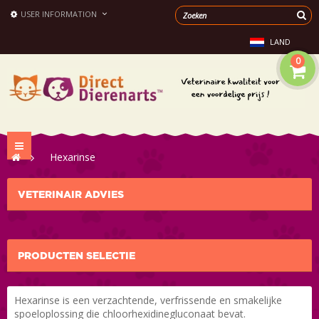
USER INFORMATION
LAND
0
Toggle
>
Hexarinse
navigation
VETERINAIR ADVIES
PRODUCTEN SELECTIE
Hexarinse is een verzachtende, verfrissende en smakelijke
spoeloplossing die chloorhexidinegluconaat bevat.