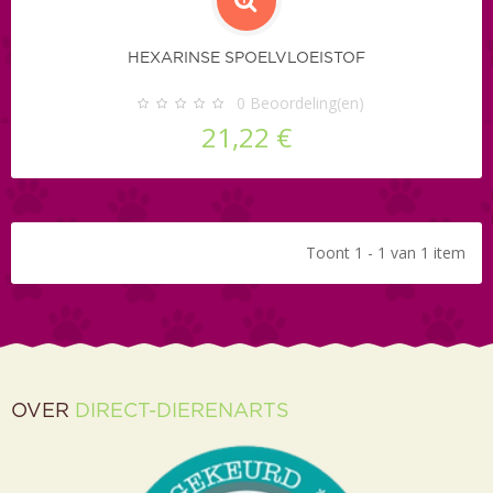
HEXARINSE SPOELVLOEISTOF
0
Beoordeling(en)
21,22 €
Toont 1 - 1 van 1 item
OVER
DIRECT-DIERENARTS