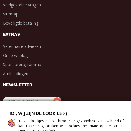
Veelgestelde vragen
Sitemap
Beveiligde betaling
EXTRAS
Veterinaire adviezen
Onze weblog
Sponsorprogramma
Aanbiedingen
NEWSLETTER
HOI, WIJ ZIJN DE COOKIES :-)
DEEL MET VRIENDEN
Te veel koekjes zijn slecht voor de gezondheid van uw hond of
.
.
.
.
kat. Daarom gebruiken we Cookies met mate op de Direct-
Dierenarts webwinkel!