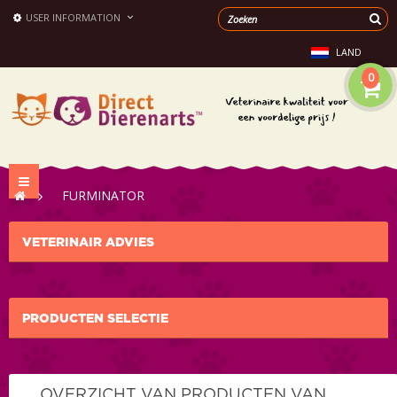
USER INFORMATION
LAND
0
Toggle
>
FURMINATOR
navigation
VETERINAIR ADVIES
PRODUCTEN SELECTIE
OVERZICHT VAN PRODUCTEN VAN