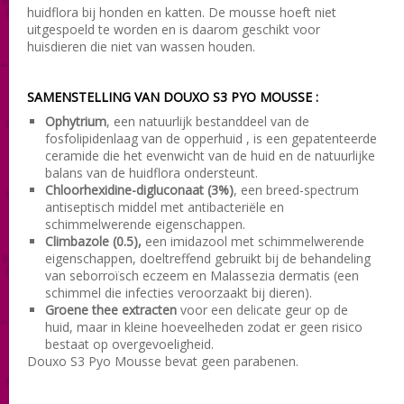
huidflora bij honden en katten. De mousse hoeft niet
uitgespoeld te worden en is daarom geschikt voor
huisdieren die niet van wassen houden.
SAMENSTELLING VAN DOUXO S3 PYO MOUSSE :
Ophytrium
, een natuurlijk bestanddeel van de
fosfolipidenlaag van de opperhuid , is een gepatenteerde
ceramide die het evenwicht van de huid en de natuurlijke
balans van de huidflora ondersteunt.
Chloorhexidine-digluconaat
(3%)
, een breed-spectrum
antiseptisch middel met antibacteriële en
schimmelwerende eigenschappen.
Climbazole (0.5),
een
imidazool
met schimmelwerende
eigenschappen, doeltreffend gebruikt bij de behandeling
van seborroïsch eczeem en Malassezia dermatis (een
schimmel die infecties veroorzaakt bij dieren).
Groene thee extracten
voor een delicate geur op de
huid, maar in kleine hoeveelheden zodat er geen risico
bestaat op overgevoeligheid.
Douxo S3 Pyo Mousse bevat geen parabenen.