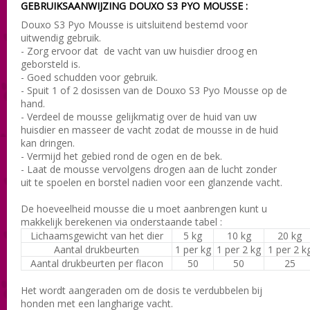
GEBRUIKSAANWIJZING DOUXO S3 PYO MOUSSE :
Douxo S3 Pyo Mousse is uitsluitend bestemd voor
uitwendig gebruik.
- Zorg ervoor dat de vacht van uw huisdier droog en
geborsteld is.
- Goed schudden voor gebruik.
- Spuit 1 of 2 dosissen van de Douxo S3 Pyo Mousse op de
hand.
- Verdeel de mousse gelijkmatig over de huid van uw
huisdier en masseer de vacht zodat de mousse in de huid
kan dringen.
- Vermijd het gebied rond de ogen en de bek.
- Laat de mousse vervolgens drogen aan de lucht zonder
uit te spoelen en borstel nadien voor een glanzende vacht.
De hoeveelheid mousse die u moet aanbrengen kunt u
makkelijk berekenen via onderstaande tabel :
Lichaamsgewicht van het dier
5 kg
10 kg
20 kg
Aantal drukbeurten
1 per kg
1 per 2 kg
1 per 2 k
Aantal drukbeurten per flacon
50
50
25
Het wordt aangeraden om de dosis te verdubbelen bij
honden met een langharige vacht.