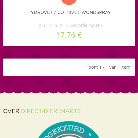
HYDROVET / COTHIVET WONDSPRAY
0
Beoordeling(en)
17,76 €
Toont 1 - 1 van 1 item
OVER
DIRECT-DIERENARTS