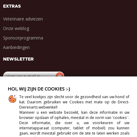
EXTRAS
Veterinaire adviezen
Onze weblog
Sponsorprogramma
Aanbiedingen
NEWSLETTER
HOI, WIJ ZIJN DE COOKIES :-)
DEEL MET VRIENDEN
Te veel koekjes zijn slecht voor de gezondheid van uw hond of
.
.
.
.
kat. Daarom gebruiken we Cookies met mate op de Direct-
Dierenarts webwinkel!
Wanneer u een website bezoekt, kan deze informatie in uw
browser opslaan of ophalen, meestal in de vorm van 'cookies '.
Deze informatie, die over u, uw voorkeuren of uw
internetapparaat (computer, tablet of mobiel) zou kunnen
Copyright 2012-2026 Direct-Vet BV. All Rights Reserved.
gaan, wordt meestal gebruikt om de site te laten werken zoals