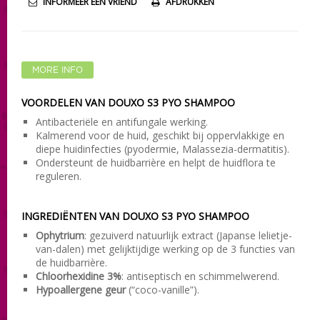
INFORMEER EEN VRIEND
AFDRUKKEN
MORE INFO
VOORDELEN VAN DOUXO S3 PYO SHAMPOO
Antibacteriële en antifungale werking.
Kalmerend voor de huid, geschikt bij oppervlakkige en
diepe huidinfecties (pyodermie, Malassezia-dermatitis).
Ondersteunt de huidbarrière en helpt de huidflora te
reguleren.
INGREDIËNTEN VAN DOUXO S3 PYO SHAMPOO
Ophytrium
: gezuiverd natuurlijk extract (Japanse lelietje-
van-dalen) met gelijktijdige werking op de 3 functies van
de huidbarrière.
Chloorhexidine 3%
: antiseptisch en schimmelwerend.
Hypoallergene geur
(“coco-vanille”).