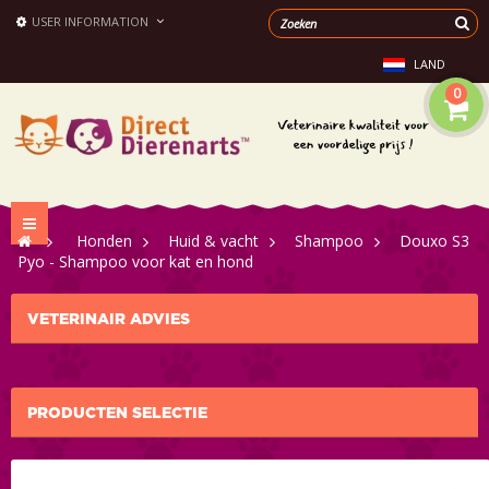
USER INFORMATION
LAND
0
Toggle
>
Honden
>
Huid & vacht
>
Shampoo
>
Douxo S3
navigation
Pyo - Shampoo voor kat en hond
VETERINAIR ADVIES
PRODUCTEN SELECTIE