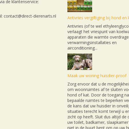
ia de klantenservice:
l: contact@direct-dierenarts.nl
Antivries vergiftiging bij hond en 
Antivries (of te wel ethyleenglyco
verlaagt het vriespunt van koelwa
apparaten die warmte overdrage
verwarmingsinstallaties en
airconditioning...
Maak uw woning huisdier-proof
Zorg ervoor dat u de mogelijkhei
om woonruimtes af te sluiten v
hond of kat. Door de toegang na
bepaalde ruimtes te beperken ver
de kans dat uw huisdier in onveil
situaties terecht komt terwijl u e
zicht op heeft. Sluit dus altijd de
uw toilet, badkamer, slaapkamer 
niet in de buurt bent om op uw hu