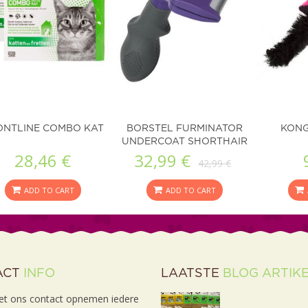
ONTLINE COMBO KAT
BORSTEL FURMINATOR
KONG
UNDERCOAT SHORTHAIR
28,46 €
32,99 €
KAT
42,99 €
ADD TO CART
ADD TO CART
ACT
INFO
LAATSTE
BLOG ARTIK
et ons contact opnemen iedere