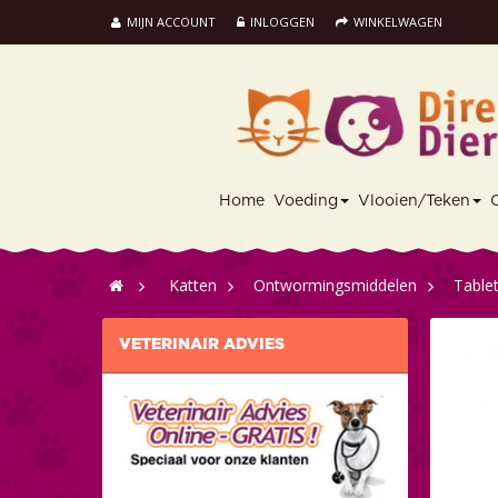
MIJN ACCOUNT
INLOGGEN
WINKELWAGEN
Home
Voeding
Vlooien/Teken
>
Katten
>
Ontwormingsmiddelen
>
Table
VETERINAIR ADVIES