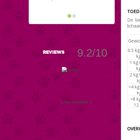
TOED
De be
lichaa
Gewic
9.2/10
0.5 kg
REVIEWS
k
1 kg 
k
2 kg 
k
>4 kg
k
>8 k
Lees reviews >
12
OVER