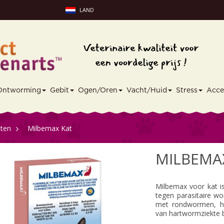
LAND
Ontworming
Gebit
Ogen/Oren
Vacht/Huid
Stress
Acce
tten
>
Milbemax Kat
MILBEMA
Milbemax voor kat i
tegen parasitaire w
met rondwormen, h
van hartwormziekte b