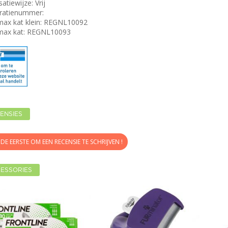
satiewijze: Vrij
tratienummer:
ax kat klein:
REGNL10092
max kat:
REGNL10093
ENSIES
DE EERSTE OM EEN RECENSIE TE SCHRIJVEN !
ESSORIES