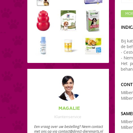
MOR
INDIC
Bij ka
de be
- Ces
- Nem
Het p
behand
CONTR
Milbe
Milbem
MAGALIE
SAME
Klantenservice
Milbe
Een vraag over uw bestelling? Neem contact
Milbem
met ons op via contact@direct-dierenarts.nl