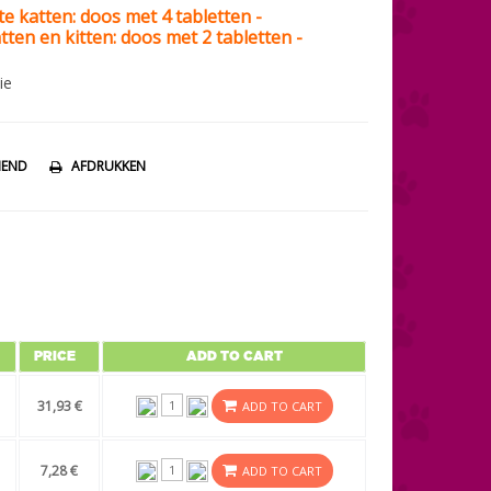
te katten: doos
met 4 tabletten -
atten en kitten: doos met 2 tabletten -
ie
IEND
AFDRUKKEN
PRICE
ADD TO CART
31,93 €
ADD TO CART
7,28 €
ADD TO CART