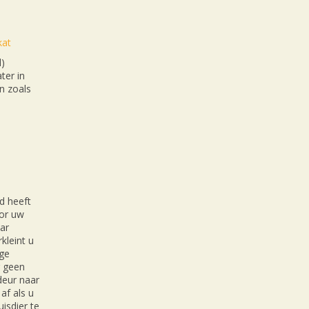
kat
l)
ter in
n zoals
d heeft
oor uw
ar
kleint u
ige
r geen
 deur naar
af als u
isdier te