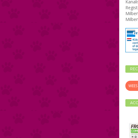
Kanali
Regis
Milbem
Milbe
REC
WEES 
ACC