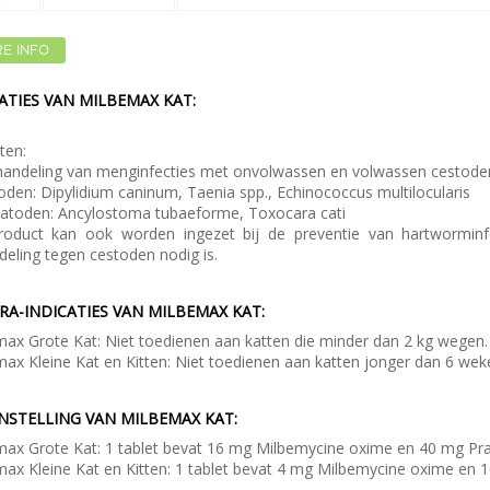
E INFO
ATIES VAN MILBEMAX KAT:
tten:
handeling van menginfecties met onvolwassen en volwassen cestode
toden:
Dipylidium caninum, Taenia
spp.,
Echinococcus multilocularis
atoden:
Ancylostoma tubaeforme, Toxocara cati
roduct kan ook worden ingezet bij de preventie van hartworminfe
eling tegen cestoden nodig is.
A-INDICATIES VAN MILBEMAX KAT:
max Grote Kat:
Niet toedienen aan katten die minder dan 2 kg wegen
ax Kleine Kat en Kitten:
Niet toedienen aan katten jonger dan 6 wek
NSTELLING VAN MILBEMAX KAT:
max Grote Kat:
1 tablet bevat 16 mg Milbemycine oxime en 40 mg Pra
ax Kleine Kat en Kitten:
1 tablet bevat 4 mg Milbemycine oxime en 1