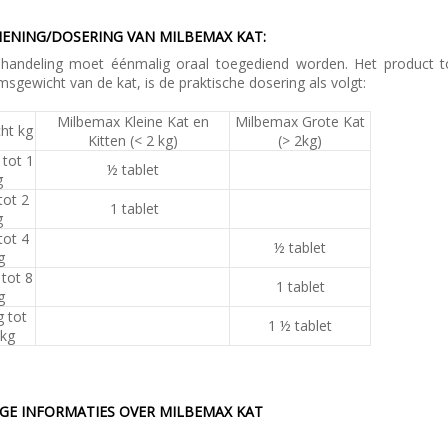
IENING/DOSERING VAN MILBEMAX KAT:
handeling moet éénmalig oraal toegediend worden. Het product to
msgewicht van de kat, is de praktische dosering als volgt:
Milbemax Kleine Kat en
Milbemax Grote Kat
ht kg
Kitten (< 2 kg)
(> 2kg)
 tot 1
½ tablet
g
tot 2
1 tablet
g
tot 4
½ tablet
g
 tot 8
1 tablet
g
g tot
1
½ tablet
 kg
IGE INFORMATIES OVER MILBEMAX KAT