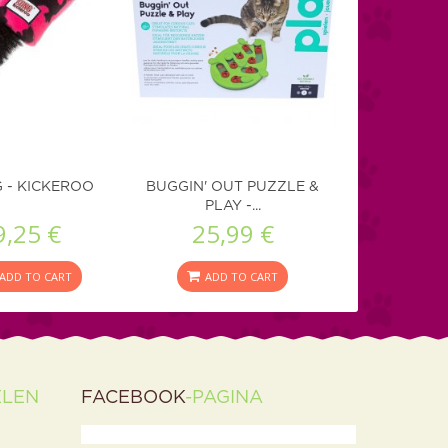
 - KICKEROO
BUGGIN' OUT PUZZLE &
PLAY -...
9,25 €
25,99 €
ADD TO CART
ADD TO CART
ELEN
FACEBOOK
-PAGINA