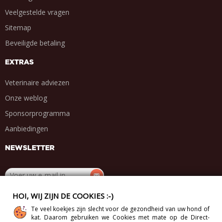
Veelgestelde vragen
Sitemap
Beveiligde betaling
EXTRAS
Veterinaire adviezen
Onze weblog
Sponsorprogramma
Aanbiedingen
NEWSLETTER
HOI, WIJ ZIJN DE COOKIES :-)
DEEL MET VRIENDEN
Te veel koekjes zijn slecht voor de gezondheid van uw hond of
.
.
.
.
kat. Daarom gebruiken we Cookies met mate op de Direct-