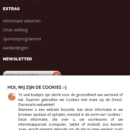
EXTRAS
Veterinaire adviezen
Onze weblog
Sponsorprogramma
Aanbiedingen
NEWSLETTER
HOI, WIJ ZIJN DE COOKIES :-)
DEEL MET VRIENDEN
Te veel koekjes zijn slecht voor de gezondheid van uw hond of
.
.
.
.
kat. Daarom gebruiken we Cookies met mate op de Direct-
Dierenarts webwinkel!
Wanneer u een website bezoekt, kan deze informatie in uw
browser opslaan of ophalen, meestal in de vorm van 'cookies '.
Deze informatie, die over u, uw voorkeuren of uw
internetapparaat (computer, tablet of mobiel) zou kunnen
Copyright 2012-2026 Direct-Vet BV. All Rights Reserved.
gaan, wordt meestal gebruikt om de site te laten werken zoals